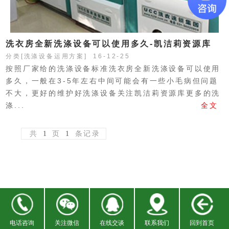
洗衣房全新洗涤设备可以使用多久-凯洁莉资源库
分类[
洗涤设备运用方案
] 16-12-25
按照厂家给的洗涤设备标准洗衣房全新洗涤设备可以使用
多久，一般在3-5年左右中间可能会有一些小毛病但问题
不大，更好的维护好洗涤设备关注凯洁莉资源库更多的洗
涤...
全文
共
1
页
1
条记录
电话咨询
关注微信
在线交谈
联系我们
回到首页