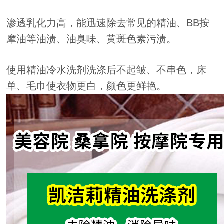
渗透乳化力高，能迅速除去常见的精油、BB按
摩油等油渍、油臭味、黄斑色素污渍。
使用精油冷水洗剂洗涤后不起皱、不串色，床
单、毛巾使衣物更白，颜色更鲜艳。